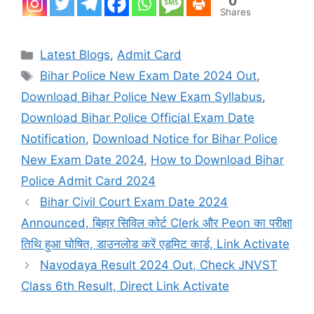
0
Shares
Categories
Latest Blogs
,
Admit Card
Tags
Bihar Police New Exam Date 2024 Out
,
Download Bihar Police New Exam Syllabus
,
Download Bihar Police Official Exam Date
Notification
,
Download Notice for Bihar Police
New Exam Date 2024
,
How to Download Bihar
Police Admit Card 2024
Bihar Civil Court Exam Date 2024
Announced, बिहार सिविल कोर्ट Clerk और Peon का परीक्षा
तिथि हुआ घोषित, डाउनलोड करें एडमिट कार्ड, Link Activate
Navodaya Result 2024 Out, Check JNVST
Class 6th Result, Direct Link Activate