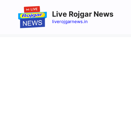
Skip
to
Live Rojgar News
content
liverojgarnews.in