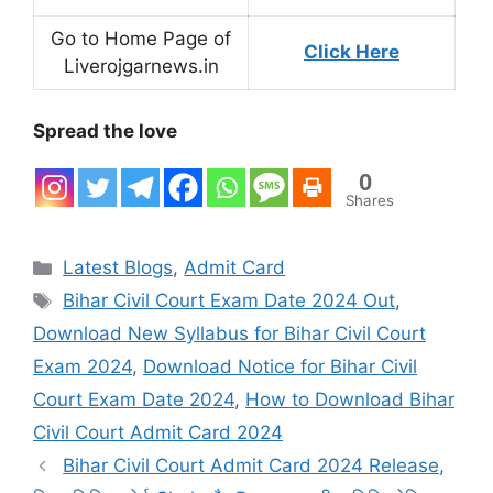
Go to Home Page of
Click Here
Liverojgarnews.in
Spread the love
0
Shares
Categories
Latest Blogs
,
Admit Card
Tags
Bihar Civil Court Exam Date 2024 Out
,
Download New Syllabus for Bihar Civil Court
Exam 2024
,
Download Notice for Bihar Civil
Court Exam Date 2024
,
How to Download Bihar
Civil Court Admit Card 2024
Bihar Civil Court Admit Card 2024 Release,