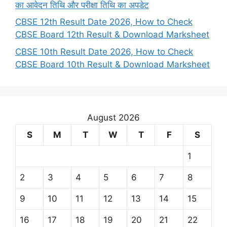
का आवेदन तिथि और परीक्षा तिथि का अपडेट
CBSE 12th Result Date 2026, How to Check
CBSE Board 12th Result & Download Marksheet
CBSE 10th Result Date 2026, How to Check
CBSE Board 10th Result & Download Marksheet
August 2026
S
M
T
W
T
F
S
1
2
3
4
5
6
7
8
9
10
11
12
13
14
15
16
17
18
19
20
21
22