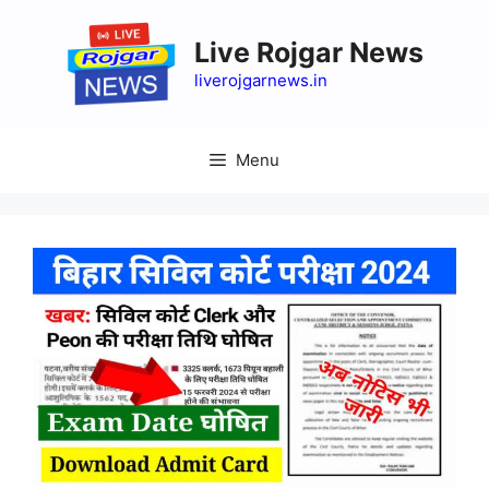
Skip
to
Live Rojgar News
content
liverojgarnews.in
Menu