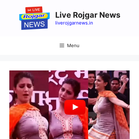
Skip
to
Live Rojgar News
content
liverojgarnews.in
Menu