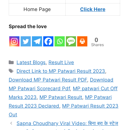
Home Page
Click Here
Spread the love
0
Shares
Categories
Latest Blogs
,
Result Live
Tags
Direct Link to MP Patwari Result 2023
,
Download MP Patwari Result PDF
,
Download
MP Patwari Scorecard Pdf
,
MP patwari Cut Off
Marks 2023
,
MP Patwari Result
,
MP Patwari
Result 2023 Declared
,
MP Patwari Result 2023
Out
Sapna Choudhary Viral Video: बिना ब्रा के स्टेज