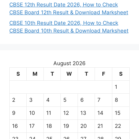
CBSE 12th Result Date 2026, How to Check
CBSE Board 12th Result & Download Marksheet
CBSE 10th Result Date 2026, How to Check
CBSE Board 10th Result & Download Marksheet
August 2026
S
M
T
W
T
F
S
1
2
3
4
5
6
7
8
9
10
11
12
13
14
15
16
17
18
19
20
21
22
23
24
25
26
27
28
29