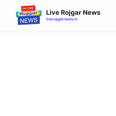
Skip
to
Live Rojgar News
content
liverojgarnews.in