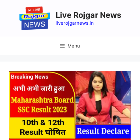
Skip
to
Live Rojgar News
content
liverojgarnews.in
Menu