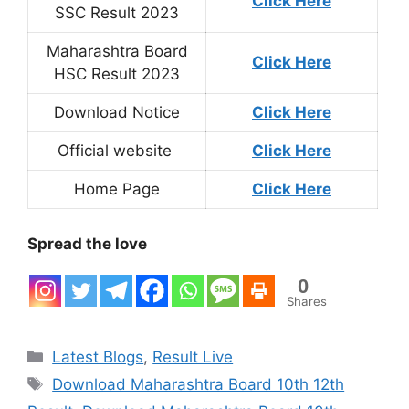
Click Here
SSC Result 2023
Maharashtra Board
Click Here
HSC Result 2023
Download Notice
Click Here
Official website
Click Here
Home Page
Click Here
Spread the love
0
Shares
Categories
Latest Blogs
,
Result Live
Tags
Download Maharashtra Board 10th 12th