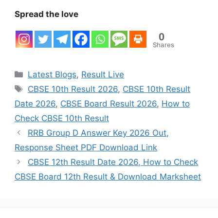
Spread the love
0
Shares
Categories
Latest Blogs
,
Result Live
Tags
CBSE 10th Result 2026
,
CBSE 10th Result
Date 2026
,
CBSE Board Result 2026
,
How to
Check CBSE 10th Result
RRB Group D Answer Key 2026 Out,
Response Sheet PDF Download Link
CBSE 12th Result Date 2026, How to Check
CBSE Board 12th Result & Download Marksheet