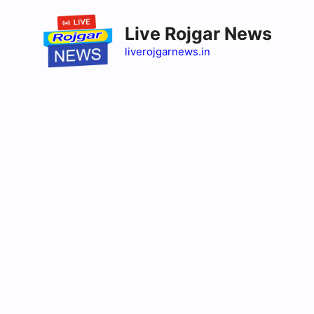
Skip
to
Live Rojgar News
content
liverojgarnews.in